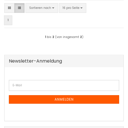
Sortieren nach
pro Seite
Sortieren nach
16 pro Seite
1
1
bis
2
(von insgesamt
2
)
Newsletter-Anmeldung
WEITER
E-
ZUR
Mail
NEWSLETTER-
ANMELDUNG
ANMELDEN