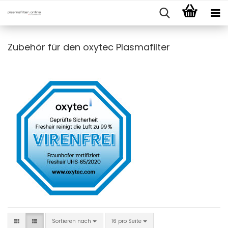
Zubehör für den oxytec Plasmafilter
Sortieren nach
pro Seite
Sortieren nach
16 pro Seite