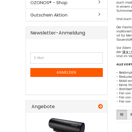
OZONOS® - Shop
auch modr
In einem 
Schimmel 
Gutschein Aktion
Und auch B
Der Fresha
inaktivier
Newsletter-Anmeldung
ist für M
Sauerstoff
Vor Allem 
der
12 V -
WEITER
Und im Ve
E-
ZUR
Mail
NEWSLETTER-
ALLE VORT
ANMELDUNG
ANMELDEN
- Bekämpf
- Reduzie
- Mobil e
- Keine S
- Wohlbeh
- Frei vo
- Frei vo
- Frei von
Angebote