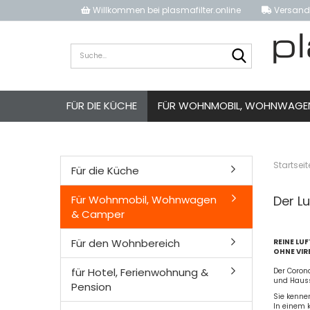
Willkommen bei plasmafilter.online
Versandk
Suche...
FÜR DIE KÜCHE
FÜR WOHNMOBIL, WOHNWAGE
Startseit
Für die Küche
Für Wohnmobil, Wohnwagen
Der L
& Camper
Für den Wohnbereich
REINE LUF
OHNE VIR
für Hotel, Ferienwohnung &
Der Corona
und Hauss
Pension
Sie kenne
In einem 