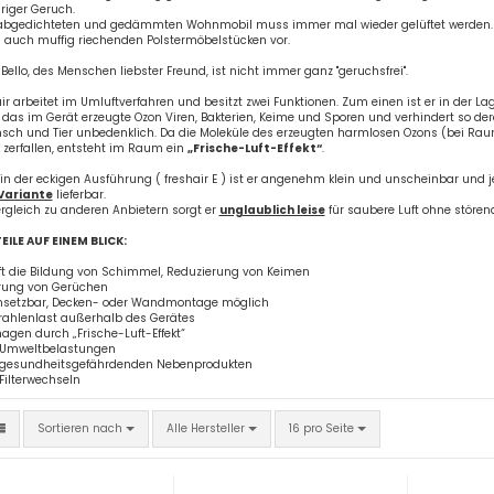
iger Geruch.
abgedichteten und gedämmten Wohnmobil muss immer mal wieder gelüftet werden.
auch muffig riechenden Polstermöbelstücken vor.
ello, des Menschen liebster Freund, ist nicht immer ganz "geruchsfrei".
ir arbeitet im Umluftverfahren und besitzt zwei Funktionen. Zum einen ist er in der L
t das im Gerät erzeugte Ozon Viren, Bakterien, Keime und Sporen und verhindert so de
ensch und Tier unbedenklich. Da die Moleküle des erzeugten harmlosen Ozons (bei Ra
 zerfallen, entsteht im Raum ein
„Frische-Luft-Effekt“
.
in der eckigen Ausführung ( freshair E ) ist er angenehm klein und unscheinbar und j
 Variante
lieferbar.
rgleich zu anderen Anbietern sorgt er
unglaublich leise
für saubere Luft ohne stören
EILE AUF EINEM BLICK:
t die Bildung von Schimmel, Reduzierung von Keimen
rung von Gerüchen
insetzbar, Decken- oder Wandmontage möglich
trahlenlast außerhalb des Gerätes
agen durch „Frische-Luft-Effekt“
n Umweltbelastungen
n gesundheitsgefährdenden Nebenprodukten
 Filterwechseln
Sortieren nach
pro Seite
Sortieren nach
Alle Hersteller
16 pro Seite