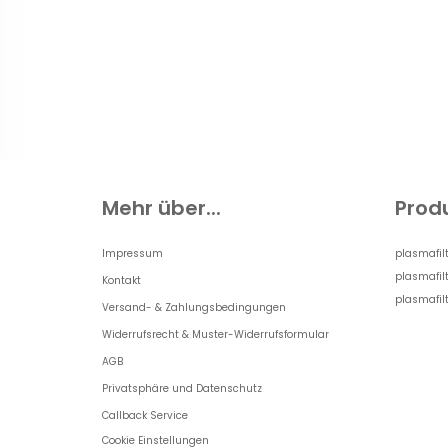
Mehr über...
Prod
Impressum
plasmafilt
plasmafil
Kontakt
plasmafil
Versand- & Zahlungsbedingungen
Widerrufsrecht & Muster-Widerrufsformular
AGB
Privatsphäre und Datenschutz
Callback Service
Cookie Einstellungen