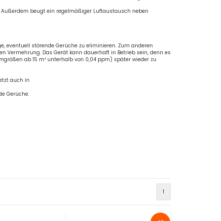
 Außerdem beugt ein regelmäßiger Luftaustausch neben
age, eventuell störende Gerüche zu eliminieren. Zum anderen
ren Vermehrung. Das Gerät kann dauerhaft in Betrieb sein, denn es
umgrößen ab 15 m³ unterhalb von 0,04 ppm) später wieder zu
etzt auch in
de Gerüche.
1