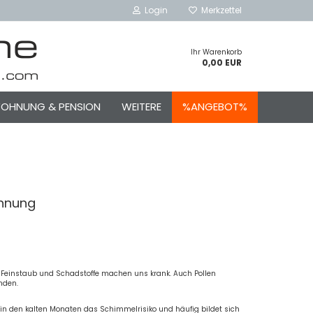
Login
Merkzettel
Ihr Warenkorb
0,00 EUR
NWOHNUNG & PENSION
WEITERE
%ANGEBOT%
ohnung
en, Feinstaub und Schadstoffe machen uns krank. Auch Pollen
nden.
in den kalten Monaten das Schimmelrisiko und häufig bildet sich