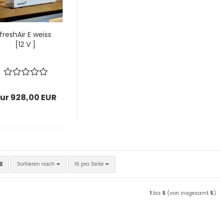
freshAir E weiss
[12 V ]
ur 928,00 EUR
Sortieren nach
pro Seite
Sortieren nach
16 pro Seite
1
bis
5
(von insgesamt
5
)