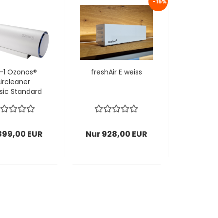
-15%
-1 Ozonos®
freshAir E weiss
ircleaner
sic Standard
899,00 EUR
Nur 928,00 EUR