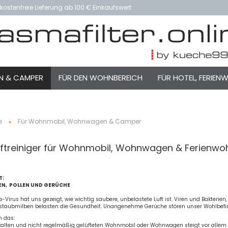
ostenfreie Lieferung ab 100 € Einkaufswert
N & CAMPER
FÜR DEN WOHNBEREICH
FÜR HOTEL, FERIE
e
Für Wohnmobil, Wohnwagen & Camper
»
uftreiniger für Wohnmobil, Wohnwagen & Ferienw
T:
EN, POLLEN UND GERÜCHE
-Virus hat uns gezeigt, wie wichtig saubere, unbelastete Luft ist. Viren und Bakteri
taubmilben belasten die Gesundheit. Unangenehme Gerüche stören unser Wohlbefi
n das:
kalten und nicht regelmäßig gelüfteten Wohnmobil oder Wohnwagen steigt vor allem 