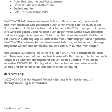
Aufenthaltsräume und Wartezimmer
Fitnessstudio und Werkstätten
Boote & Yachten
Hotel, Pension, Schuhkeller
Die OZONOS® Luftreiniger entfernen Schadstoffe aus der Luft, die wir nicht
einatmen möchten. Das geschieht durch einen Prozess, der so auch in der
Natur vorkommt: Die innovative und patentierte UV-C Technologie im Inneren
wird wirksam gegen Gerüche, aber auch gegen Viren, Keime sowie Bakterien
und sogar gegen Allergene und Schimmelpilzsporen eingesetzt. Die Effektivität
der OZONOS® Luftreinigung ist umfassend von unabhängigen Stellen getestet.
Die OZONOS® Aircleaner können im eigenen Zuhause, im Büro oder unterwegs
eingesetzt werden und für frische, saubere Luft zum Durchatmen sorgen.
*Der OZONOS AC Classic Pro ist nicht für den 24/7 Einsatz konzipiert, bei dem
sich Personen dauerhaft im gleichen Raum aufhalten. Hier empfehlen wir, nicht
länger als 8 Stunden durchgehend bei Betrieb des Gerätes im Raum zu
verweilen. OZONOS AC II Pro eignet sich besonders für den professionellen
Einsatz und zur schnelleren und intensiveren Reinigung.
Lieferumfang:
1x OZONOS AC I, 1x Montagefuß/Wandhalterung, 1x Fernbedienung, 1x
Montageanleitung, 1x Stromkabel
Technische Daten: