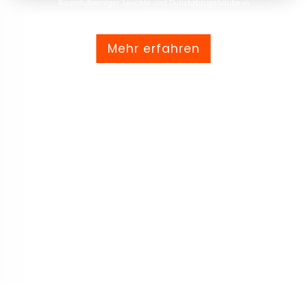
Raumluftreiniger, Leuchte und Dunstabzugshaube in
einem
Mehr erfahren