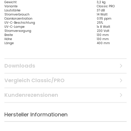
Gewicht
3,2 kg
Variante
Classic PRO
Lautstärke
37 dB
Stromverbrauch
14 Watt
Ozonkonzentration
0.115 ppm
UV-C-Beschichtung
25%
UV-C-Lampe
1x 8 Watt
Stromversorgung
230 Volt
Breite
130 mm
Höhe
130 mm
Länge
400 mm
Downloads
Vergleich Classic/PRO
Kundenrezensionen
Hersteller Informationen