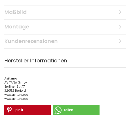
Maßbild
Montage
Kundenrezensionen
Hersteller Informationen
Avitana
AVITANA GmbH
Berliner Str. 17
32052 Herford
www.avitana.de
www.avitana.de
pin it
teilen