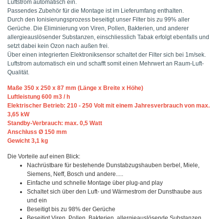
Luftstrom automatisch ein.
Passendes Zubehör für die Montage ist im Lieferumfang enthalten.
Durch den Ionisierungsprozess beseitigt unser Filter bis zu 99% aller
Gerüche. Die Eliminierung von Viren, Pollen, Bakterien, und anderer
allergieauslösender Substanzen, einschliesslich Tabak erfolgt ebenfalls und
setzt dabei kein Ozon nach außen frei.
Über einen integrierten Elektroniksensor schaltet der Filter sich bei 1m/sek.
Luftstrom automatisch ein und schafft somit einen Mehrwert an Raum-Luft-
Qualität.
Maße 350 x 250 x 87 mm (Länge x Breite x Höhe)
Luftleistung 600 m3 / h
Elektrischer Betrieb: 210 - 250 Volt mit einem Jahresverbrauch von max.
3,65 kW
Standby-Verbrauch: max. 0,5 Watt
Anschluss Ø 150 mm
Gewicht 3,1 kg
Die Vorteile auf einen Blick:
Nachrüstbare für bestehende Dunstabzugshauben
berbel, Miele,
Siemens, Neff, Bosch und andere.....
Einfache und schnelle Montage über plug-and play
Schaltet sich über den Luft- und Wärmestrom der Dunsthaube aus
und ein
Beseitigt bis zu 98% der Gerüche
Beseitigt Viren, Pollen, Bakterien, allergieauslösende Substanzen