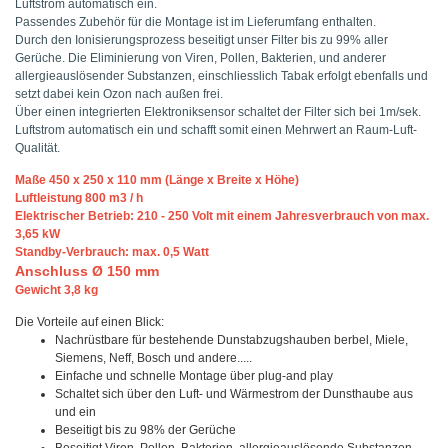
Luftstrom automatisch ein.
Passendes Zubehör für die Montage ist im Lieferumfang enthalten.
Durch den Ionisierungsprozess beseitigt unser Filter bis zu 99% aller
Gerüche. Die Eliminierung von Viren, Pollen, Bakterien, und anderer
allergieauslösender Substanzen, einschliesslich Tabak erfolgt ebenfalls und
setzt dabei kein Ozon nach außen frei.
Über einen integrierten Elektroniksensor schaltet der Filter sich bei 1m/sek.
Luftstrom automatisch ein und schafft somit einen Mehrwert an Raum-Luft-
Qualität.
Maße 450 x 250 x 110 mm (Länge x Breite x Höhe)
Luftleistung 800 m3 / h
Elektrischer Betrieb: 210 - 250 Volt mit einem Jahresverbrauch von max.
3,65 kW
Standby-Verbrauch: max. 0,5 Watt
Anschluss Ø 150 mm
Gewicht 3,8 kg
Die Vorteile auf einen Blick:
Nachrüstbare für bestehende Dunstabzugshauben
berbel, Miele,
Siemens, Neff, Bosch und andere.....
Einfache und schnelle Montage über plug-and play
Schaltet sich über den Luft- und Wärmestrom der Dunsthaube aus
und ein
Beseitigt bis zu 98% der Gerüche