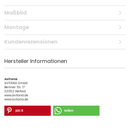
Maßbild
Montage
Kundenrezensionen
Hersteller Informationen
Avitana
AVITANA GmbH
Berliner Str. 17
32052 Herford
www.avitana.de
www.avitana.de
pin it
teilen